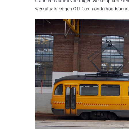
staan een aantal voertuigen welke op korte te
werkplaats krijgen GTL’s een onderhoudsbeurt o