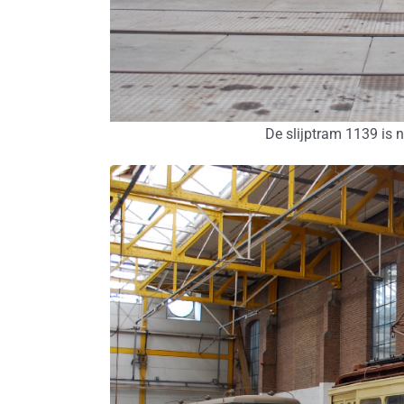
De slijptram 1139 is 