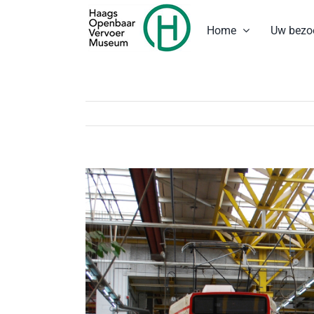
Ga
naar
Home
Uw bezo
inhoud
Bekijk
grotere
afbeelding