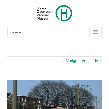
Ga
naar
inhoud
Ga naar...
Vorige
Volgende
Bekijk
grotere
afbeelding