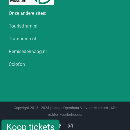
Onze andere sites:
Touristtram.nl
Tramhuren.nl
Remisedenhaag.nl
Colofon
Copyright 2012 - 2024 | Haags Openbaar Vervoer Museum | Alle
rechten voorbehouden
Koop tickets
Koop tickets
Facebook
Instagram