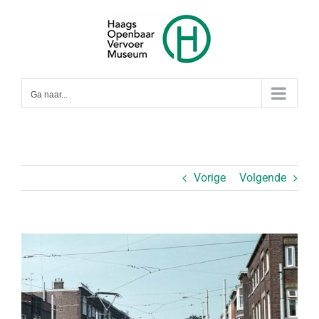
Ga
naar
inhoud
Ga naar...
Vorige
Volgende
Bekijk
grotere
afbeelding