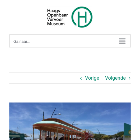
Ga
naar
inhoud
Ga naar...
Vorige
Volgende
Bekijk
grotere
afbeelding