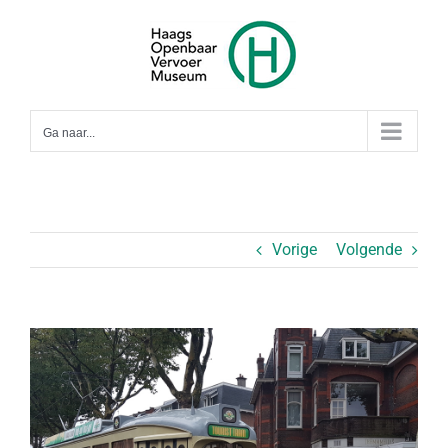
Ga
naar
inhoud
Ga naar...
Vorige
Volgende
Bekijk
grotere
afbeelding