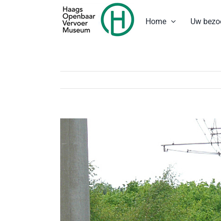
Ga
naar
Home
Uw bezo
inhoud
Bekijk
grotere
afbeelding