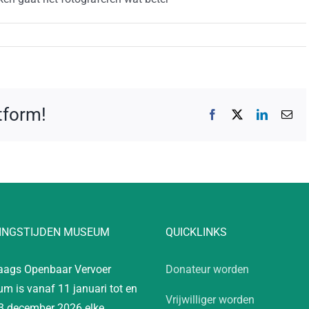
atform!
Facebook
X
LinkedIn
E-
mai
INGSTIJDEN MUSEUM
QUICKLINKS
aags Openbaar Vervoer
Donateur worden
m is vanaf 11 januari tot en
Vrijwilliger worden
3 december 2026 elke