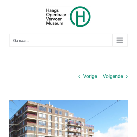
Ga
naar
inhoud
Ga naar...
Vorige
Volgende
Bekijk
grotere
afbeelding