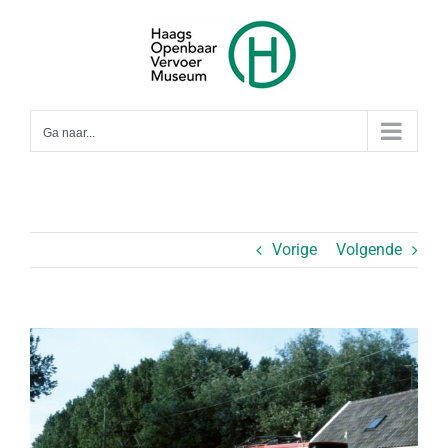
Ga
naar
inhoud
Ga naar...
Vorige
Volgende
Bekijk
grotere
afbeelding