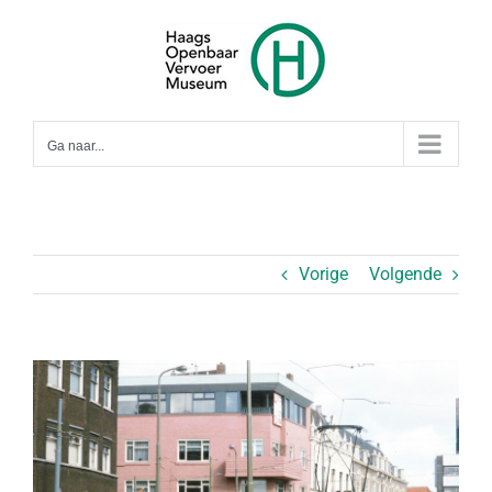
Ga
naar
inhoud
Ga naar...
Vorige
Volgende
Bekijk
grotere
afbeelding