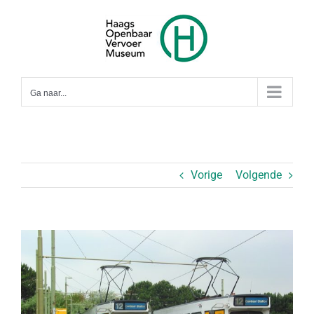
Ga
naar
inhoud
Ga naar...
Vorige
Volgende
Bekijk
grotere
afbeelding