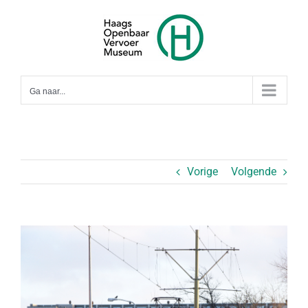
Ga
naar
inhoud
Ga naar...
Vorige
Volgende
Bekijk
grotere
afbeelding