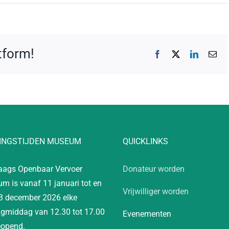
atform!
Facebook
X
LinkedIn
E-
mai
INGSTIJDEN MUSEUM
QUICKLINKS
aags Openbaar Vervoer
Donateur worden
m is vanaf 11 januari tot en
Vrijwilliger worden
3 december 2026 elke
gmiddag van 12.30 tot 17.00
Evenementen
eopend.