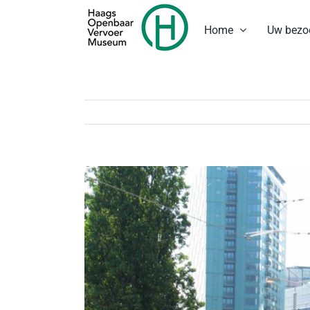
Ga
naar
Home
Uw bezo
inhoud
Bekijk
grotere
afbeelding