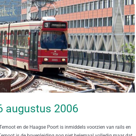
 06 augustus 2006
ernoot en de Haagse Poort is inmiddels voorzien van rails en
Ternoot is de bovenleiding nog niet helemaal volledig maar dat