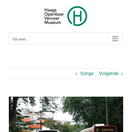
Ga
naar
inhoud
Ga naar...
Vorige
Volgende
Bekijk
grotere
afbeelding