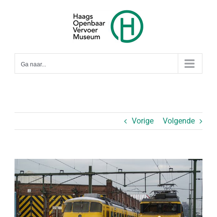
Ga
naar
inhoud
Ga naar...
Vorige
Volgende
Bekijk
grotere
afbeelding