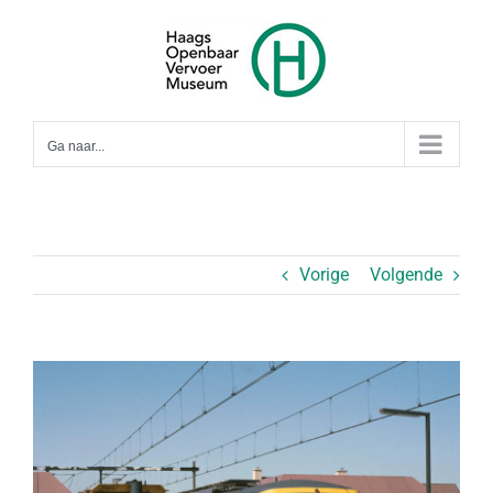
Ga
naar
inhoud
Ga naar...
Vorige
Volgende
Bekijk
grotere
afbeelding