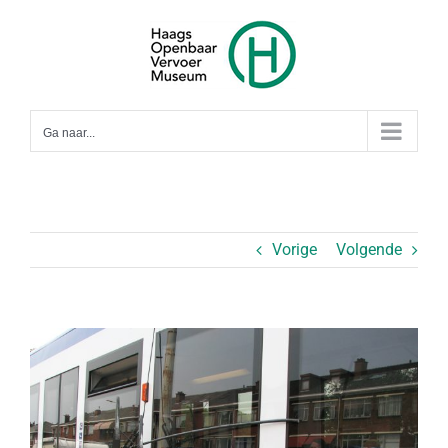
Ga
naar
inhoud
Ga naar...
Vorige
Volgende
Bekijk
grotere
afbeelding