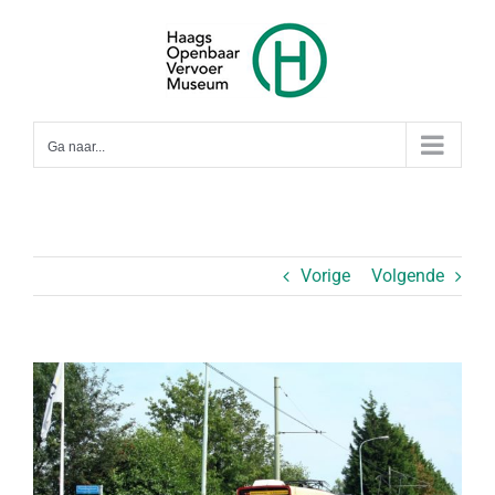
Ga
naar
inhoud
Ga naar...
Vorige
Volgende
Bekijk
grotere
afbeelding