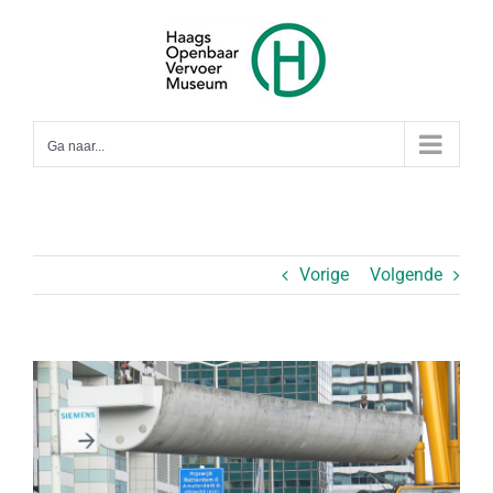
Ga
naar
inhoud
Ga naar...
Vorige
Volgende
Bekijk
grotere
afbeelding