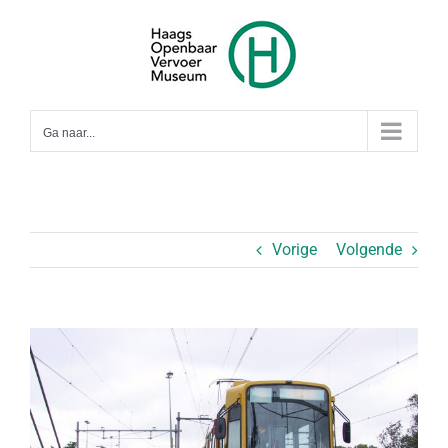
Ga
naar
inhoud
Ga naar...
Vorige
Volgende
Bekijk
grotere
afbeelding