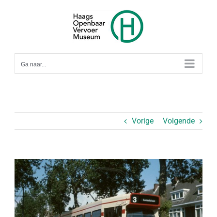
Ga
naar
inhoud
Ga naar...
Vorige
Volgende
Bekijk
grotere
afbeelding