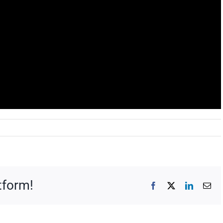
atform!
Facebook
X
LinkedIn
E-
mai