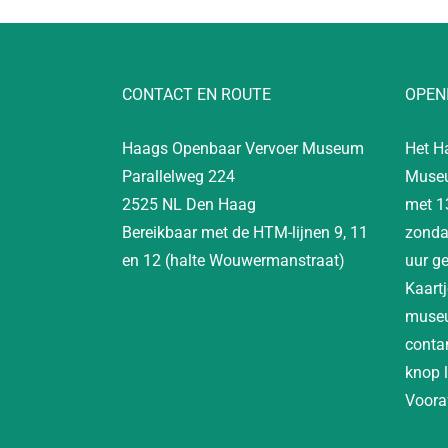
CONTACT EN ROUTE
OPEN
Haags Openbaar Vervoer Museum
Het H
Parallelweg 224
Museu
2525 NL Den Haag
met 1
Bereikbaar met de HTM-lijnen 9, 11
zonda
en 12 (halte Wouwermanstraat)
uur g
Kaartj
museu
contan
knop 
Vooraf