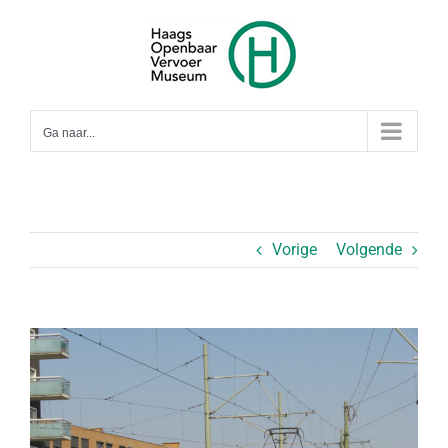
Ga
naar
inhoud
Ga naar...
Vorige
Volgende
Bekijk
grotere
afbeelding