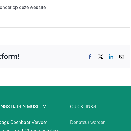
sonder op deze website.
atform!
Facebook
X
LinkedIn
E-
mai
INGSTIJDEN MUSEUM
QUICKLINKS
aags Openbaar Vervoer
Donateur worden
m is vanaf 11 januari tot en