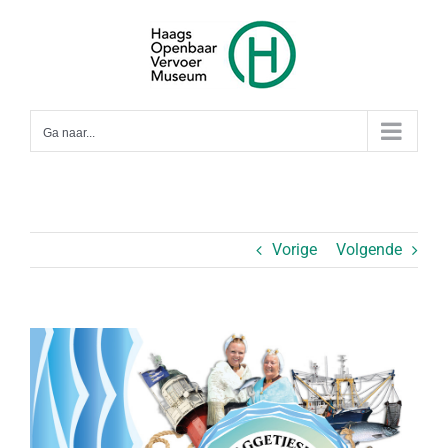
Ga
naar
inhoud
Ga naar...
Vorige
Volgende
Bekijk
grotere
afbeelding