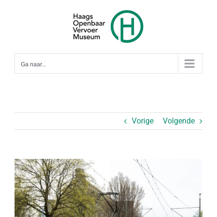
Ga
naar
inhoud
Ga naar...
Vorige
Volgende
Bekijk
grotere
afbeelding