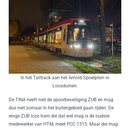
In het Tailtrack aan het Arnold Spoelplein in
Loosduinen.
De TINA heeft niet de spoorbeveiliging ZUB en mag
dus niet zomaar in het buitengebied gaan rijden. De
enige ZUB loze tram die dat wel mag is de oudste
medewerker van HTM, meet PCC 1315. Maar die mag