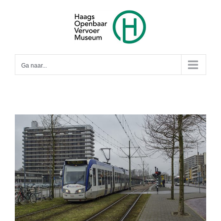
Ga
naar
inhoud
Ga naar...