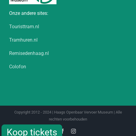
Onze andere sites:
Touristtram.nl
Tramhuren.nl
Remisedenhaag.nl
Colofon
Copyright 2012 - 2024 | Haags Openbaar Vervoer Museum | Alle
rechten voorbehouden
Koop tickets
Koop tickets
Facebook
Instagram