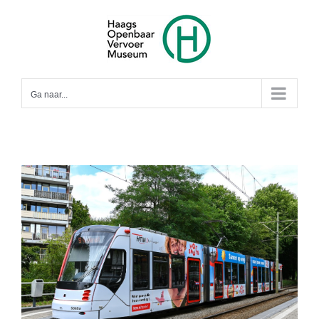
Ga
naar
inhoud
Ga naar...