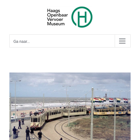
Ga
naar
inhoud
Ga naar...