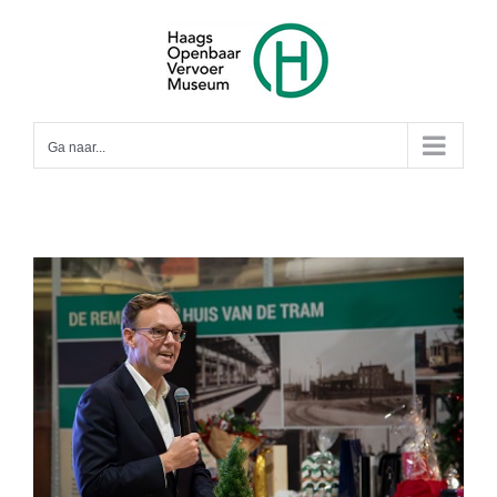
Ga
naar
inhoud
Ga naar...