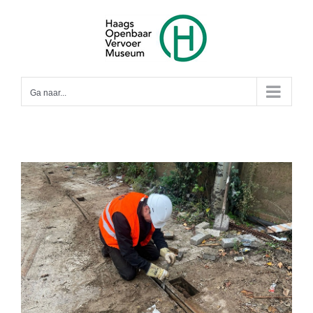
Ga
naar
inhoud
Ga naar...