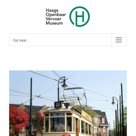
Ga
naar
inhoud
Ga naar...