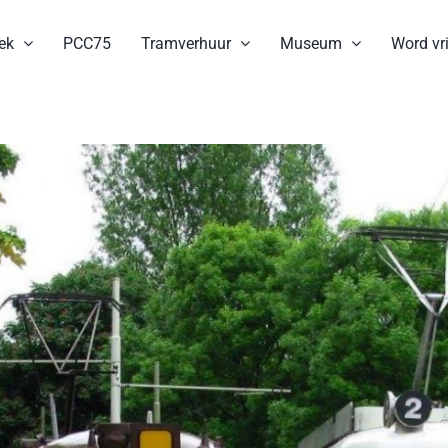
ek
PCC75
Tramverhuur
Museum
Word vri