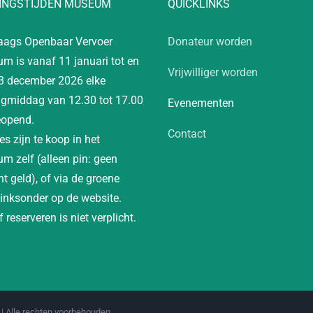
INGSTIJDEN MUSEUM
QUICKLINKS
aags Openbaar Vervoer
Donateur worden
m is vanaf 11 januari tot en
Vrijwilliger worden
3 december 2026 elke
gmiddag van 12.30 tot 17.00
Evenementen
eopend.
Contact
es zijn te koop in het
m zelf (alleen pin: geen
t geld), of via de groene
linksonder op de website.
 reserveren is niet verplicht.
| Alle rechten voorbehouden