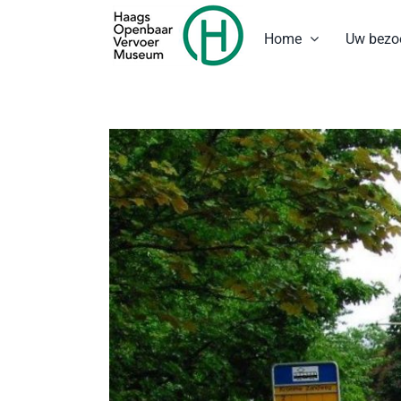
Ga
naar
Home
Uw bezo
inhoud