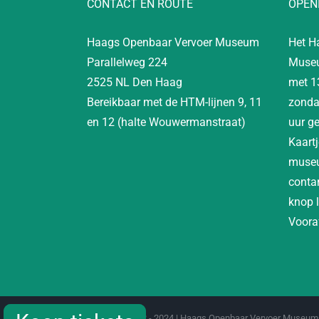
CONTACT EN ROUTE
OPEN
Haags Openbaar Vervoer Museum
Het H
Parallelweg 224
Museu
2525 NL Den Haag
met 1
Bereikbaar met de HTM-lijnen 9, 11
zonda
en 12 (halte Wouwermanstraat)
uur g
Kaartj
museu
contan
knop 
Vooraf
Copyright 2012 - 2024 | Haags Openbaar Vervoer Museum 