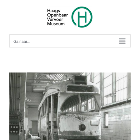
Ga
naar
inhoud
Ga naar...