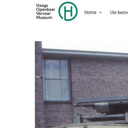
Ga
naar
Home
Uw bezo
inhoud