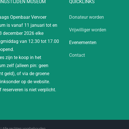
INGSTIJDEN MUSEUM
QUICKLINKS
aags Openbaar Vervoer
Donateur worden
m is vanaf 11 januari tot en
Vrijwilliger worden
3 december 2026 elke
gmiddag van 12.30 tot 17.00
Evenementen
eopend.
Contact
es zijn te koop in het
m zelf (alleen pin: geen
t geld), of via de groene
linksonder op de website.
 reserveren is niet verplicht.
| Alle rechten voorbehouden