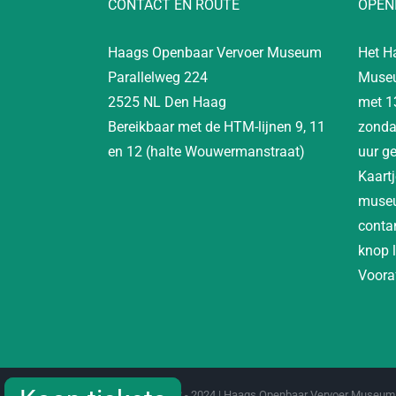
CONTACT EN ROUTE
OPEN
Haags Openbaar Vervoer Museum
Het H
Parallelweg 224
Museu
2525 NL Den Haag
met 1
Bereikbaar met de HTM-lijnen 9, 11
zonda
en 12 (halte Wouwermanstraat)
uur g
Kaartj
museu
contan
knop 
Vooraf
Copyright 2012 - 2024 | Haags Openbaar Vervoer Museum 