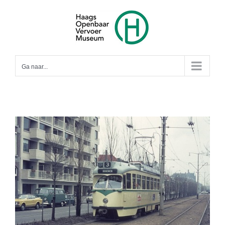
Ga
naar
inhoud
Ga naar...