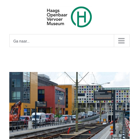
Ga
naar
inhoud
Ga naar...