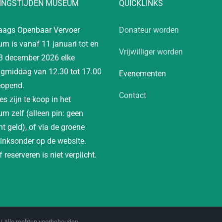
INGSTIJDEN MUSEUM
QUICKLINKS
aags Openbaar Vervoer
Donateur worden
m is vanaf 11 januari tot en
Vrijwilliger worden
3 december 2026 elke
gmiddag van 12.30 tot 17.00
Evenementen
eopend.
Contact
es zijn te koop in het
m zelf (alleen pin: geen
t geld), of via de groene
linksonder op de website.
 reserveren is niet verplicht.
| Alle rechten voorbehouden