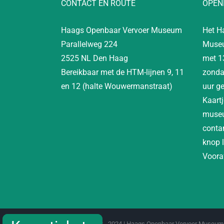
CONTACT EN ROUTE
OPEN
Haags Openbaar Vervoer Museum
Het H
Parallelweg 224
Museu
2525 NL Den Haag
met 1
Bereikbaar met de HTM-lijnen 9, 11
zonda
en 12 (halte Wouwermanstraat)
uur g
Kaartj
museu
contan
knop 
Vooraf
Copyright 2012 - 2024 | Haags Openbaar Vervoer Museum 