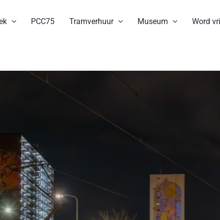
ek
PCC75
Tramverhuur
Museum
Word vri