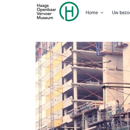
Ga
naar
Home
Uw bezo
inhoud