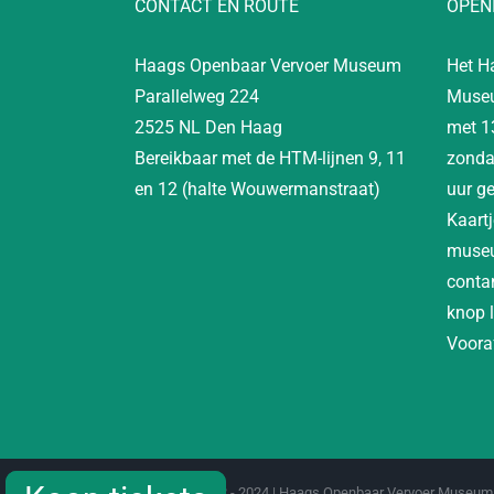
CONTACT EN ROUTE
OPEN
Haags Openbaar Vervoer Museum
Het H
Parallelweg 224
Museu
2525 NL Den Haag
met 1
Bereikbaar met de HTM-lijnen 9, 11
zonda
en 12 (halte Wouwermanstraat)
uur g
Kaartj
museu
contan
knop 
Vooraf
Copyright 2012 - 2024 | Haags Openbaar Vervoer Museum 