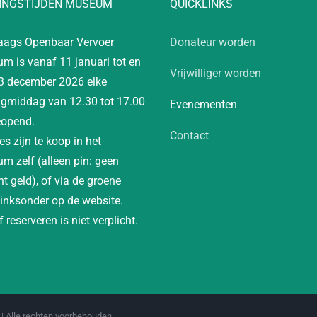
INGSTIJDEN MUSEUM
QUICKLINKS
aags Openbaar Vervoer
Donateur worden
m is vanaf 11 januari tot en
Vrijwilliger worden
3 december 2026 elke
gmiddag van 12.30 tot 17.00
Evenementen
eopend.
Contact
es zijn te koop in het
m zelf (alleen pin: geen
t geld), of via de groene
linksonder op de website.
 reserveren is niet verplicht.
| Alle rechten voorbehouden