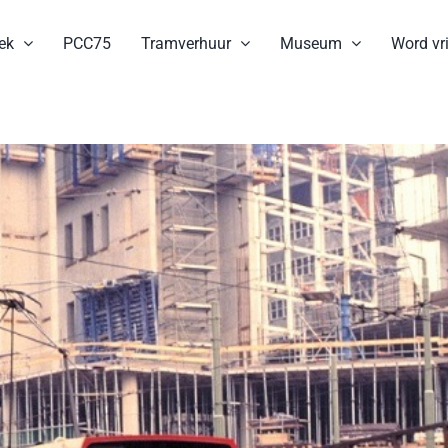
ek
PCC75
Tramverhuur
Museum
Word vri