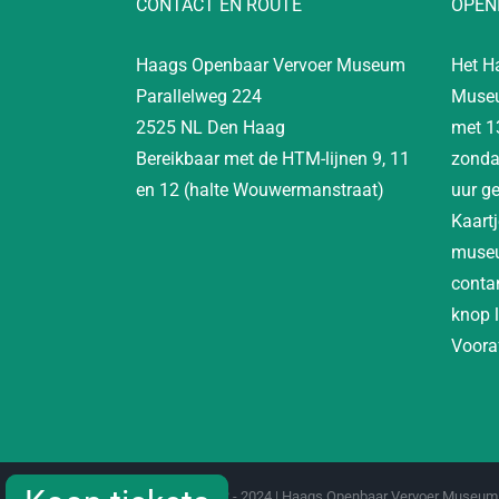
CONTACT EN ROUTE
OPEN
Haags Openbaar Vervoer Museum
Het H
Parallelweg 224
Museu
2525 NL Den Haag
met 1
Bereikbaar met de HTM-lijnen 9, 11
zonda
en 12 (halte Wouwermanstraat)
uur g
Kaartj
museu
contan
knop 
Vooraf
Copyright 2012 - 2024 | Haags Openbaar Vervoer Museum 