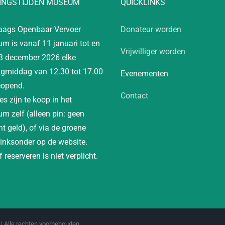
INGSTIJDEN MUSEUM
QUICKLINKS
aags Openbaar Vervoer
Donateur worden
m is vanaf 11 januari tot en
Vrijwilliger worden
3 december 2026 elke
gmiddag van 12.30 tot 17.00
Evenementen
eopend.
Contact
es zijn te koop in het
m zelf (alleen pin: geen
t geld), of via de groene
linksonder op de website.
 reserveren is niet verplicht.
| Alle rechten voorbehouden