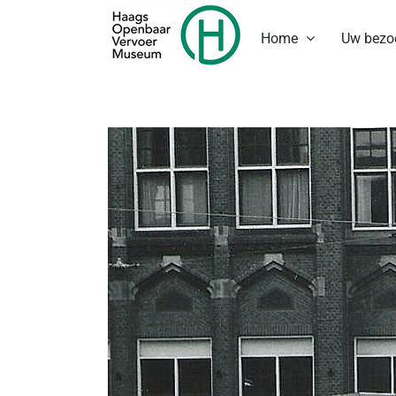
Ga
naar
Home
Uw bezo
inhoud