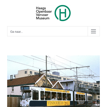
Ga
naar
inhoud
Ga naar...