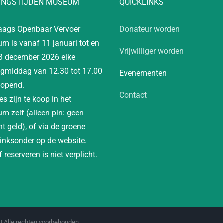
INGSTIJDEN MUSEUM
QUICKLINKS
aags Openbaar Vervoer
Donateur worden
m is vanaf 11 januari tot en
Vrijwilliger worden
3 december 2026 elke
gmiddag van 12.30 tot 17.00
Evenementen
eopend.
Contact
es zijn te koop in het
m zelf (alleen pin: geen
t geld), of via de groene
linksonder op de website.
 reserveren is niet verplicht.
| Alle rechten voorbehouden