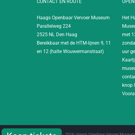
CONTACT EN ROUTE
OPEN
Haags Openbaar Vervoer Museum
Het H
Parallelweg 224
Museu
2525 NL Den Haag
met 1
Bereikbaar met de HTM-lijnen 9, 11
zonda
en 12 (halte Wouwermanstraat)
uur g
Kaartj
museu
contan
knop 
Vooraf
Copyright 2012 - 2024 | Haags Openbaar Vervoer Museum 