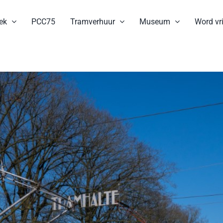
ek
PCC75
Tramverhuur
Museum
Word vri