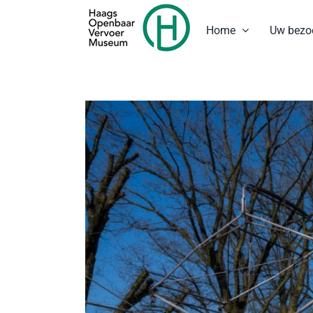
Ga
naar
Home
Uw bezo
inhoud