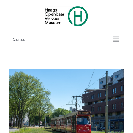
Ga
naar
inhoud
Ga naar...