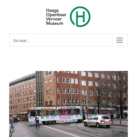
Ga
naar
inhoud
Ga naar...