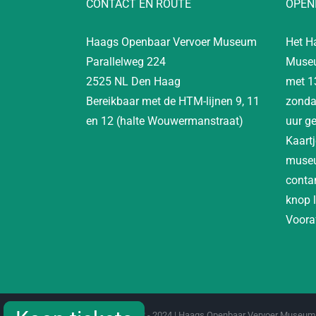
CONTACT EN ROUTE
OPEN
Haags Openbaar Vervoer Museum
Het H
Parallelweg 224
Museu
2525 NL Den Haag
met 1
Bereikbaar met de HTM-lijnen 9, 11
zonda
en 12 (halte Wouwermanstraat)
uur g
Kaartj
museu
contan
knop 
Vooraf
Copyright 2012 - 2024 | Haags Openbaar Vervoer Museum 