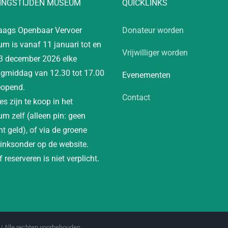
INGSTIJDEN MUSEUM
QUICKLINKS
aags Openbaar Vervoer
Donateur worden
m is vanaf 11 januari tot en
Vrijwilliger worden
3 december 2026 elke
gmiddag van 12.30 tot 17.00
Evenementen
eopend.
Contact
es zijn te koop in het
m zelf (alleen pin: geen
t geld), of via de groene
linksonder op de website.
 reserveren is niet verplicht.
| Alle rechten voorbehouden