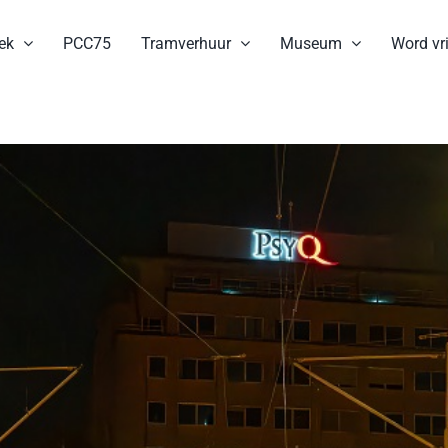
ek
PCC75
Tramverhuur
Museum
Word vri