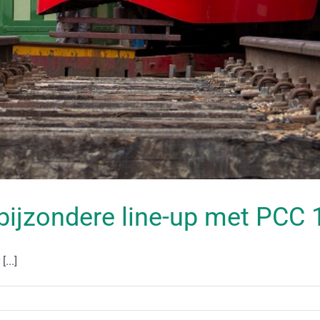
bijzondere line-up met PCC
...]