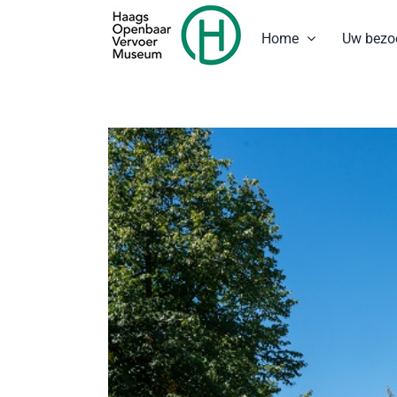
Ga
naar
Home
Uw bezo
inhoud