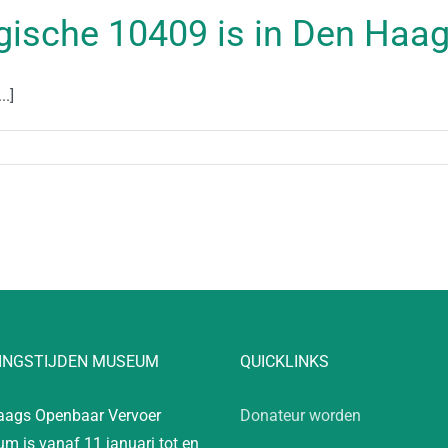
gische 10409 is in Den Haa
..]
INGSTIJDEN MUSEUM
QUICKLINKS
aags Openbaar Vervoer
Donateur worden
m is vanaf 11 januari tot en