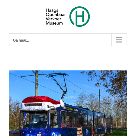
Ga
naar
inhoud
Ga naar...