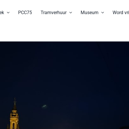
ek
PCC75
Tramverhuur
Museum
Word vri