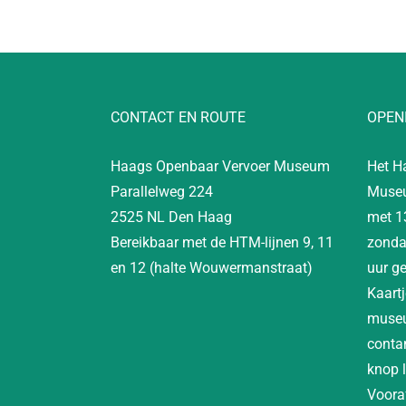
CONTACT EN ROUTE
OPEN
Haags Openbaar Vervoer Museum
Het H
Parallelweg 224
Museu
2525 NL Den Haag
met 1
Bereikbaar met de HTM-lijnen 9, 11
zonda
en 12 (halte Wouwermanstraat)
uur g
Kaartj
museu
contan
knop 
Vooraf