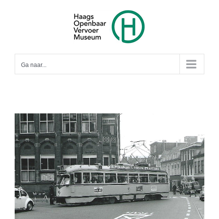
Ga
naar
inhoud
Ga naar...