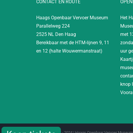
CONTACT EN ROUTE
OPEN
Haags Openbaar Vervoer Museum
Het H
Parallelweg 224
Museu
2525 NL Den Haag
met 1
Bereikbaar met de HTM-lijnen 9, 11
zonda
en 12 (halte Wouwermanstraat)
uur g
Kaartj
museu
contan
knop 
Vooraf
Copyright 2012 - 2024 | Haags Openbaar Vervoer Museum 