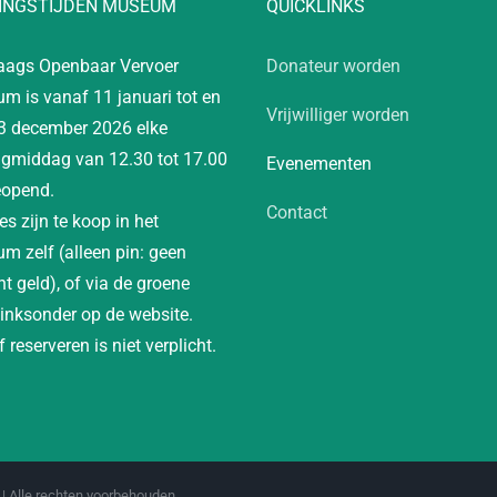
INGSTIJDEN MUSEUM
QUICKLINKS
aags Openbaar Vervoer
Donateur worden
m is vanaf 11 januari tot en
Vrijwilliger worden
3 december 2026 elke
gmiddag van 12.30 tot 17.00
Evenementen
eopend.
Contact
es zijn te koop in het
m zelf (alleen pin: geen
t geld), of via de groene
linksonder op de website.
 reserveren is niet verplicht.
| Alle rechten voorbehouden