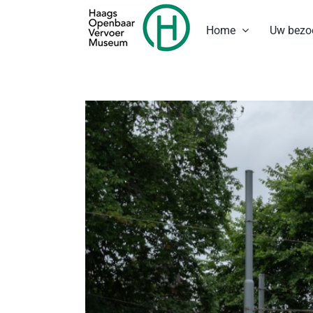
Ga
naar
Home
Uw bezo
inhoud